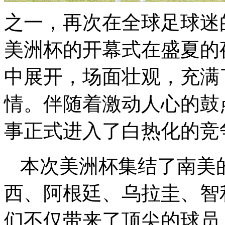
之一，再次在全球足球迷
美洲杯的开幕式在盛夏的
中展开，场面壮观，充满
情。伴随着激动人心的鼓
事正式进入了白热化的竞
本次美洲杯集结了南美
西、阿根廷、乌拉圭、智
们不仅带来了顶尖的球员