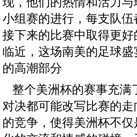
现，他们的热情和活力与
小组赛的进行，每支队伍
接下来的比赛中取得更好
临近，这场南美的足球盛
的高潮部分
整个美洲杯的赛事充满
对决都可能改写比赛的走
的竞争，使得美洲杯不仅