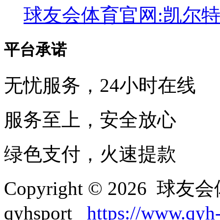
球友会体育官网:凯尔特人
平台承诺
无忧服务，24小时在线
服务至上，安全放心
绿色支付，火速提款
Copyright © 2026 球
qyhsport
https://www.qyh