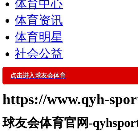
体育中心
体育资讯
体育明星
社会公益
点击进入球友会体育
https://www.qyh-spor
球友会体育官网-qyhspor