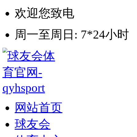
欢迎您致电
周一至周日: 7*24小时
网站首页
球友会