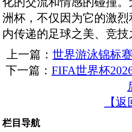
化的交流和情感的碰撞。
洲杯，不仅因为它的激烈
内传递的足球之美、竞技
上一篇：
世界游泳锦标
下一篇：
FIFA世界杯2
【返
栏目导航