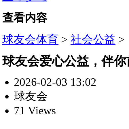
查看内容
球友会体育
>
社会公益
>
球友会爱心公益，伴你
2026-02-03 13:02
球友会
71 Views