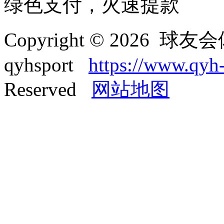
绿色支付，火速提款
Copyright © 2026 球
qyhsport
https://www.qyh
Reserved
网站地图