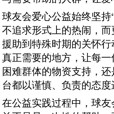
球友会爱心公益始终坚持
不追求形式上的热闹，而
援助到特殊时期的关怀行
真正需要的地方，让每一
困难群体的物资支持，还
台都以谨慎、负责的态度
在公益实践过程中，球友