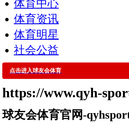
体育中心
体育资讯
体育明星
社会公益
点击进入球友会体育
https://www.qyh-spor
球友会体育官网-qyhspor