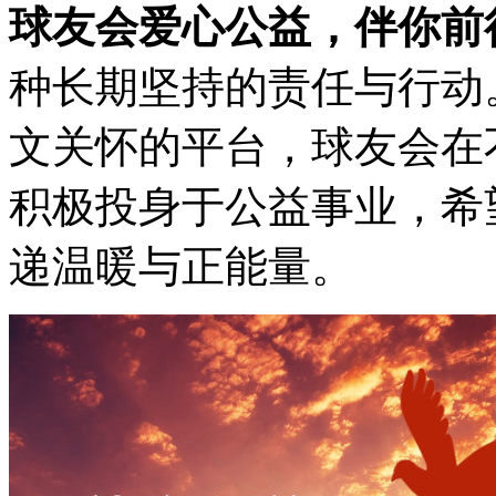
球友会爱心公益，伴你前
种长期坚持的责任与行动
文关怀的平台，球友会在
积极投身于公益事业，希
递温暖与正能量。