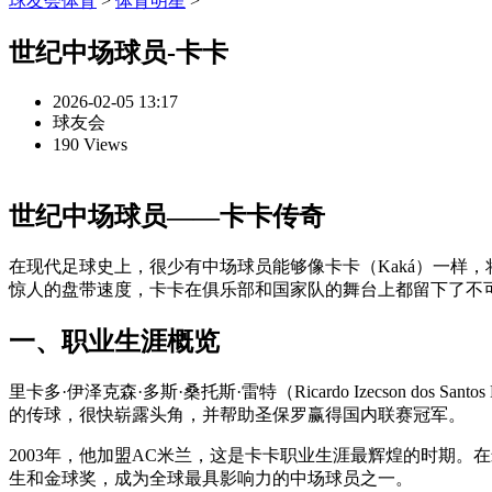
球友会体育
>
体育明星
>
世纪中场球员-卡卡
2026-02-05 13:17
球友会
190 Views
世纪中场球员——卡卡传奇
在现代足球史上，很少有中场球员能够像卡卡（Kaká）一样
惊人的盘带速度，卡卡在俱乐部和国家队的舞台上都留下了不
一、职业生涯概览
里卡多·伊泽克森·多斯·桑托斯·雷特（Ricardo Izecson 
的传球，很快崭露头角，并帮助圣保罗赢得国内联赛冠军。
2003年，他加盟AC米兰，这是卡卡职业生涯最辉煌的时期。
生和金球奖，成为全球最具影响力的中场球员之一。