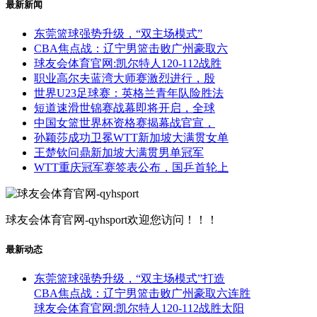
最新新闻
东莞篮球强势升级，“双主场模式”
CBA焦点战：辽宁男篮击败广州豪取六
球友会体育官网:凯尔特人120-112战胜
职业高尔夫蓝湾大师赛激烈进行，殷
世界U23足球赛：英格兰青年队险胜法
短道速滑世锦赛战幕即将开启，全球
中国女篮世界杯资格赛揭幕战官宣，
孙颖莎成功卫冕WTT新加坡大满贯女单
王楚钦问鼎新加坡大满贯男单冠军
WTT重庆冠军赛签表公布，国乒首轮上
球友会体育官网-qyhsport欢迎您访问！！！
最新动态
东莞篮球强势升级，“双主场模式”打造
CBA焦点战：辽宁男篮击败广州豪取六连胜
球友会体育官网:凯尔特人120-112战胜太阳