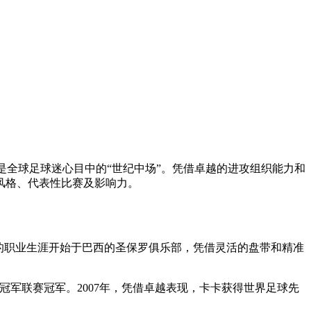
是全球足球迷心目中的“世纪中场”。凭借卓越的进攻组织能力和
风格、代表性比赛及影响力。
西戈亚尼亚。卡卡的职业生涯开始于巴西的圣保罗俱乐部，凭借灵活的盘带和精准
洲冠军联赛冠军。2007年，凭借卓越表现，卡卡获得世界足球先