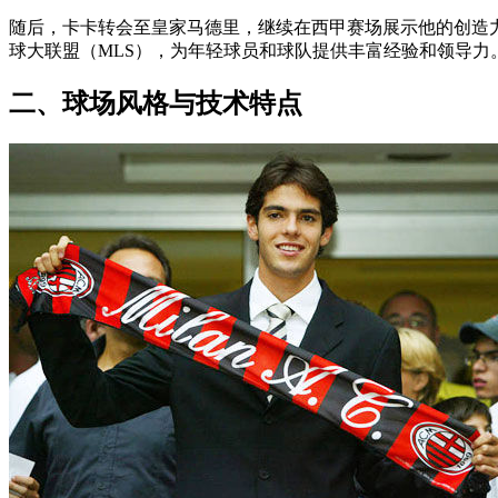
随后，卡卡转会至皇家马德里，继续在西甲赛场展示他的创造
球大联盟（MLS），为年轻球员和球队提供丰富经验和领导力
二、球场风格与技术特点