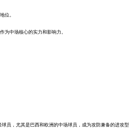
地位。
出他作为中场核心的实力和影响力。
轻球员，尤其是巴西和欧洲的中场球员，成为攻防兼备的进攻型