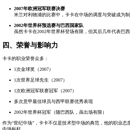
2007年欧洲冠军联赛决赛
米兰对利物浦的比赛中，卡卡在中场的调度与突破成为制
2002年世界杯预选赛与巴西国家队
虽然卡卡在2002年世界杯登场有限，但其后几年代表巴西
四、荣誉与影响力
卡卡的职业荣誉众多：
1次金球奖（2007）
1次世界足球先生（2007）
1次欧洲冠军联赛冠军（2007）
多次意甲最佳球员与西甲联赛优秀表现
2002年世界杯冠军（随巴西队，虽出场有限）
作为“世纪中场”，卡卡不仅是技术型中场的典范，他的职业
中场标杆。