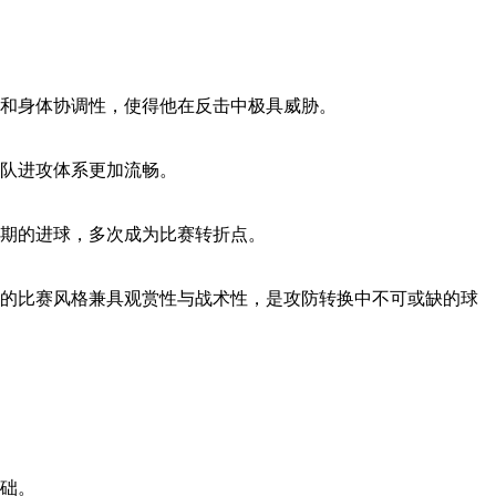
和身体协调性，使得他在反击中极具威胁。
队进攻体系更加流畅。
期的进球，多次成为比赛转折点。
的比赛风格兼具观赏性与战术性，是攻防转换中不可或缺的球
础。