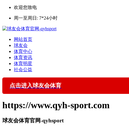
欢迎您致电
周一至周日: 7*24小时
网站首页
球友会
体育中心
体育资讯
体育明星
社会公益
点击进入球友会体育
https://www.qyh-sport.com
球友会体育官网-qyhsport