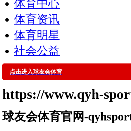
体育中心
体育资讯
体育明星
社会公益
点击进入球友会体育
https://www.qyh-spor
球友会体育官网-qyhspor