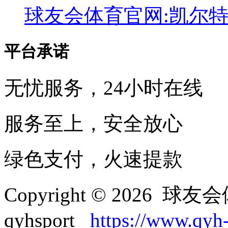
球友会体育官网:凯尔特人
平台承诺
无忧服务，24小时在线
服务至上，安全放心
绿色支付，火速提款
Copyright © 2026 球
qyhsport
https://www.qyh