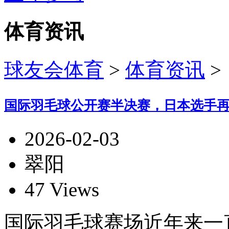
体育资讯
球友会体育
>
体育资讯
>
国际羽毛球公开赛半决赛，日本选手
2026-02-03
翠阳
47 Views
国际羽毛球赛场近年来一