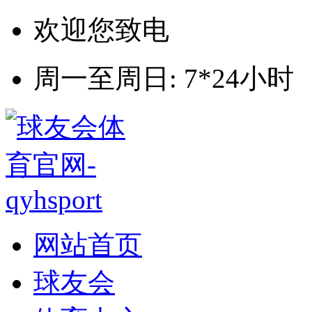
欢迎您致电
周一至周日: 7*24小时
网站首页
球友会